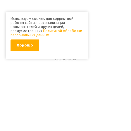
Используем cookies для корректной
работы сайта, персонализации
пользователей и других целей,
предусмотренных
Политикой обработки
Компания
персональных данных
О компании
Хорошо
Отзывы клиентов
Реквизиты
Технологии разработки
Вакансии
Услуги
Разработка сайта
Настройка рекламы
Продвижение сайта
Тех. поддержка